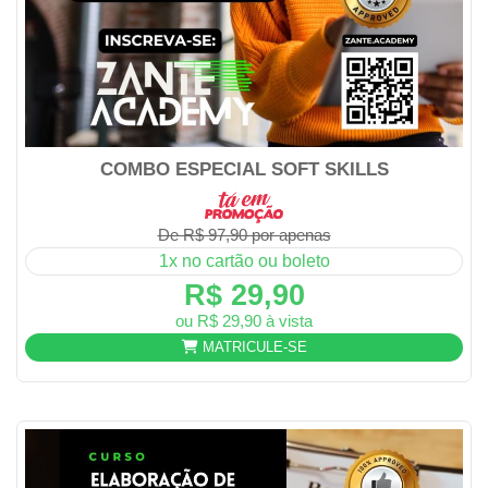
COMBO ESPECIAL SOFT SKILLS
De R$ 97,90 por apenas
1x no cartão ou boleto
R$ 29,90
ou R$ 29,90 à vista
MATRICULE-SE