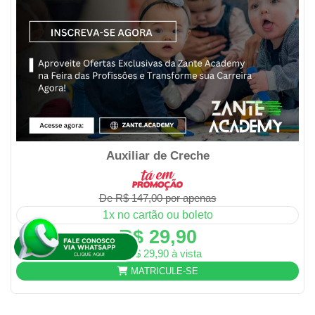
Auxiliar de Creche
De R$ 147,00 por apenas
1x no cartão ou boleto
R$ 29,90
ou R$ 29,90 à vista
MATRICULE-SE