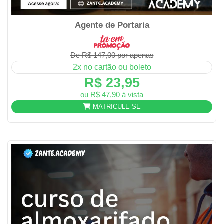
Agente de Portaria
De R$ 147,00 por apenas
2x no cartão ou boleto
R$ 23,95
ou R$ 47,90 à vista
MATRICULE-SE