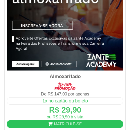
Almoxarifado
De R$ 147,00 por apenas
1x no cartão ou boleto
R$ 29,90
ou R$ 29,90 à vista
MATRICULE-SE