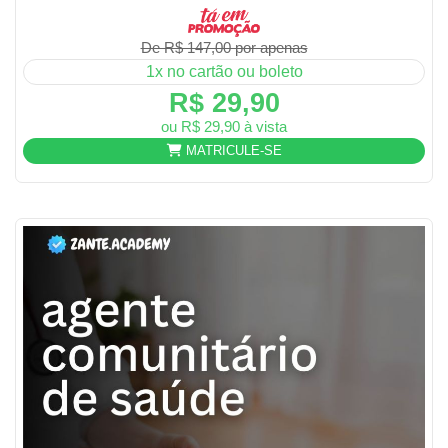
De R$ 147,00 por apenas
1x no cartão ou boleto
R$ 29,90
ou R$ 29,90 à vista
MATRICULE-SE