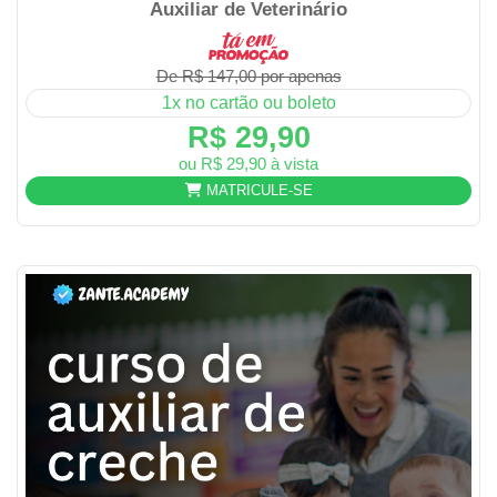
Auxiliar de Veterinário
De R$ 147,00 por apenas
1x no cartão ou boleto
R$ 29,90
ou R$ 29,90 à vista
MATRICULE-SE