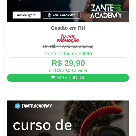
Gestão em RH
De R$ 147,00 por apenas
1x no cartão ou boleto
R$ 29,90
ou R$ 29,90 à vista
MATRICULE-SE