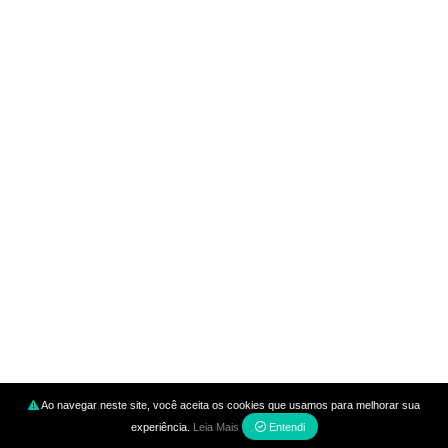
ADMINISTRATIVO
INFORMÁTICA E TECNOLOGIA
IDIOMAS
VOLTA AS AULAS
OFERTAS
MINHA CONTA
Meus cursos
Minha conta
Suporte
Ao navegar neste site, você aceita os cookies que usamos para melhorar sua
experiência.
Leia Mais
Entendi
Contato