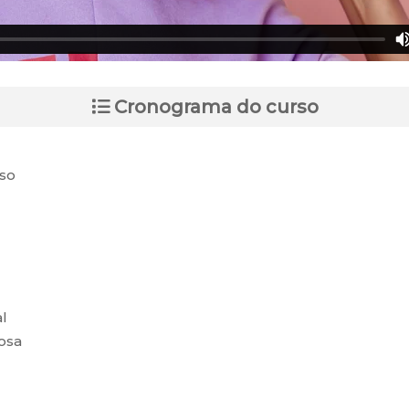
Cronograma do curso
oso
l
osa