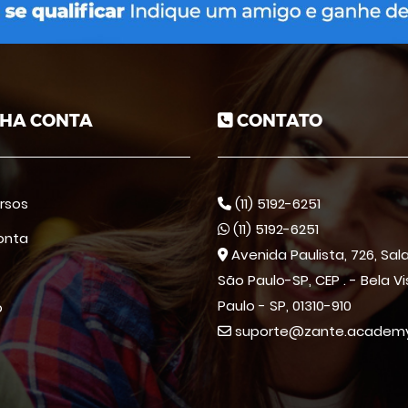
HA CONTA
CONTATO
rsos
(11) 5192-6251
(11) 5192-6251
onta
Avenida Paulista, 726, Sala 
São Paulo-SP, CEP . - Bela V
Paulo - SP, 01310-910
o
suporte@zante.academ