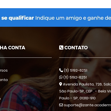
HA CONTA
CONTATO
rsos
(11) 5192-6251
(11) 5192-6251
onta
Avenida Paulista, 726, Sala 
São Paulo-SP, CEP . - Bela V
Paulo - SP, 01310-910
o
suporte@zante.academ