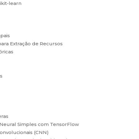
kit-learn
pais
ara Extração de Recursos
óricas
s
eras
Neural Simples com TensorFlow
onvolucionais (CNN)