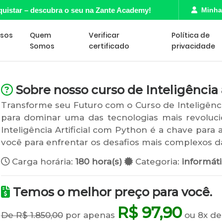
quistar – descubra o seu na Zante Academy!
Minha
rsos
Quem
Verificar
Política de
Somos
certificado
privacidade
Sobre nosso curso de Inteligência ar
Transforme seu Futuro com o Curso de Inteligênci
para dominar uma das tecnologias mais revoluci
Inteligência Artificial com Python é a chave para
você para enfrentar os desafios mais complexos da
Carga horária:
180 hora(s)
Categoria:
informát
Temos o melhor preço para você.
R$ 97,90
De R$ 1.850,00
por apenas
ou 8x de