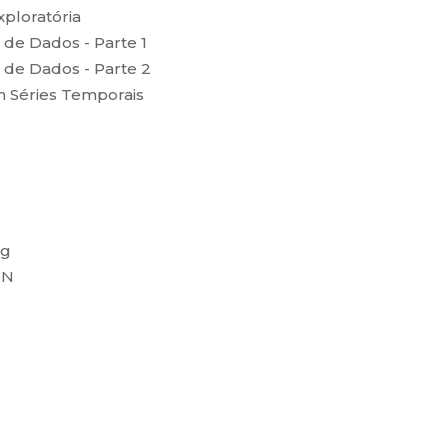
xploratória
de Dados - Parte 1
de Dados - Parte 2
m Séries Temporais
ng
NN