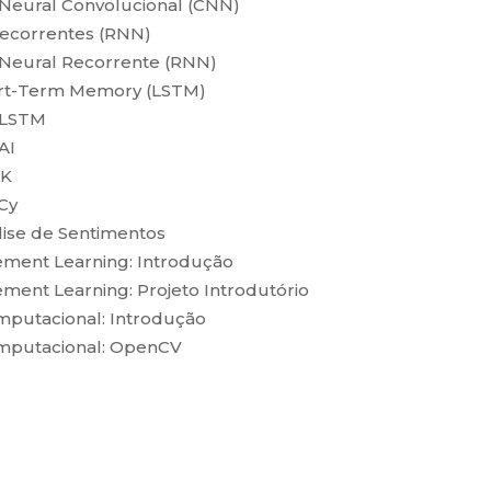
eural Convolucional (CNN)
Recorrentes (RNN)
Neural Recorrente (RNN)
ort-Term Memory (LSTM)
 LSTM
AI
TK
Cy
lise de Sentimentos
ement Learning: Introdução
ment Learning: Projeto Introdutório
mputacional: Introdução
omputacional: OpenCV